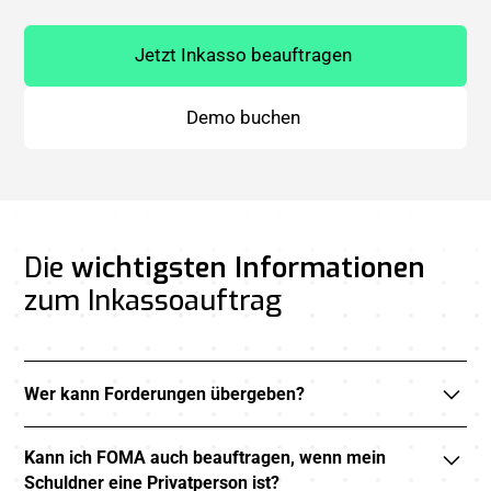
Jetzt Inkasso beauftragen
Demo buchen
Die
wichtigsten Informationen
zum Inkassoauftrag
Wer kann Forderungen übergeben?
FOMA ist ausschließlich für gewerbliche Nutzer gedacht.
Kann ich FOMA auch beauftragen, wenn mein
Das bedeutet: Selbstständige, Freiberufler, kleine und
Schuldner eine Privatperson ist?
mittlere Unternehmen (KMU) sowie Konzerne können