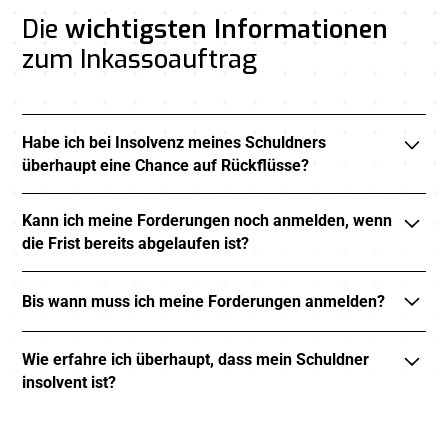
Die
wichtigsten Informationen
zum Inkassoauftrag
Habe ich bei Insolvenz meines Schuldners
überhaupt eine Chance auf Rückflüsse?
Ja, auch wenn die Quoten meist geringer ausfallen.
Kann ich meine Forderungen noch anmelden, wenn
Durch die fristgerechte Anmeldung und Vertretung Ihrer
die Frist bereits abgelaufen ist?
Forderungen sichern wir, dass Sie an möglichen
Ausschüttungen teilnehmen.
Ja, eine nachträgliche Anmeldung ist möglich –
Bis wann muss ich meine Forderungen anmelden?
allerdings oft mit zusätzlichen Kosten und
eingeschränkten Rechten. Wir prüfen für Sie, ob sich eine
Die Fristen werden vom Insolvenzgericht festgelegt. Wir
verspätete Anmeldung lohnt.
Wie erfahre ich überhaupt, dass mein Schuldner
achten für Sie auf die Einhaltung dieser Termine, damit
insolvent ist?
Ihre Forderungen nicht ausgeschlossen werden.
Insolvenzverfahren werden öffentlich bekannt gemacht.
Wir überwachen für Sie relevante Veröffentlichungen und